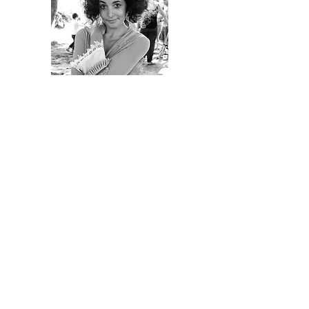
Dossier del espectáculo
Contacto:
3030producciones@gmail.com