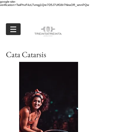
google-site-
verification=TwiPhvF4zLTvmgj1Qre7D5J7UfG8r7NiraOR_wnnPQw
Cata Catarsis