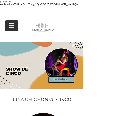
google-site-
verification=TwiPhvF4zLTvmgj1Qre7D5J7UfG8r7NiraOR_wnnPQw
LINA CHICHONES - CIRCO