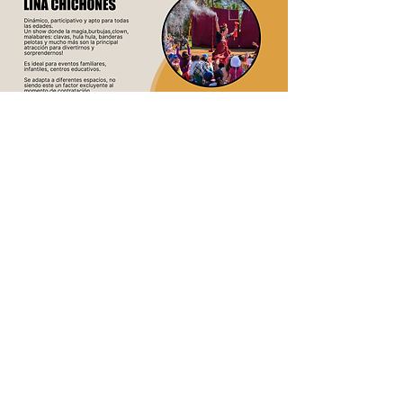
Contacto:
3030producciones@gmail.com
Teléfonos:
Producción General
Iván Corral:
+598 99585832
Producción Artística
Virginia Caputi:
+598 99408985