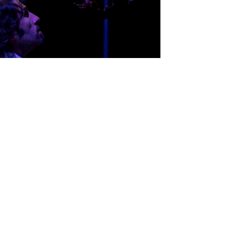
FICHA ARTÍSTICA
Dirección General y Texto:
Ignacio Árboles
Dirección de manipulación y
actuación:
Tamara Couto
Dirección de arte:
Fernando Besozzi
Titiritero - Actor:
Ignacio Árboles