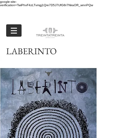
google-site-
verification=TwiPhvF4zLTvmgj1Qre7D5J7UfG8r7NiraOR_wnnPQw
LABERINTO