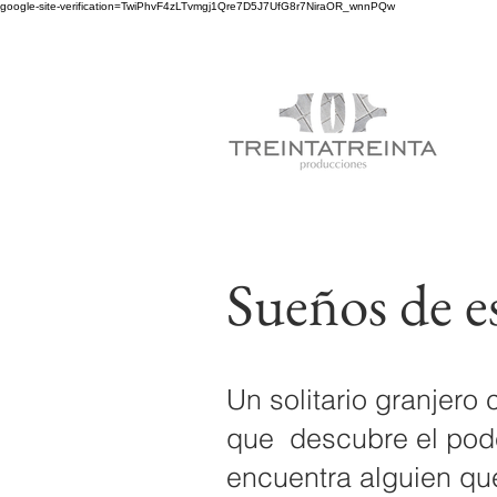
google-site-verification=TwiPhvF4zLTvmgj1Qre7D5J7UfG8r7NiraOR_wnnPQw
Sueños de e
Un solitario granjero
que descubre el pode
encuentra alguien qu