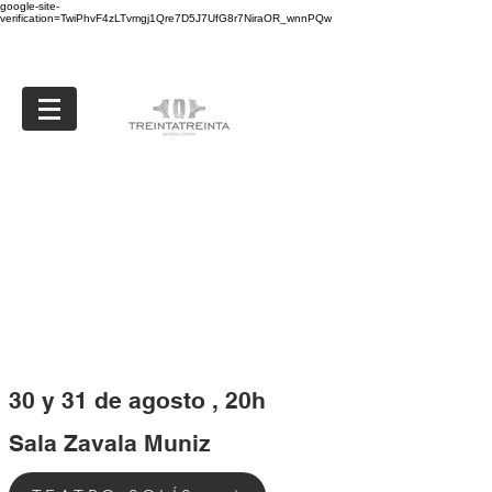
google-site-
verification=TwiPhvF4zLTvmgj1Qre7D5J7UfG8r7NiraOR_wnnPQw
30 y 31 de agosto , 20h
Sala Zavala Muniz