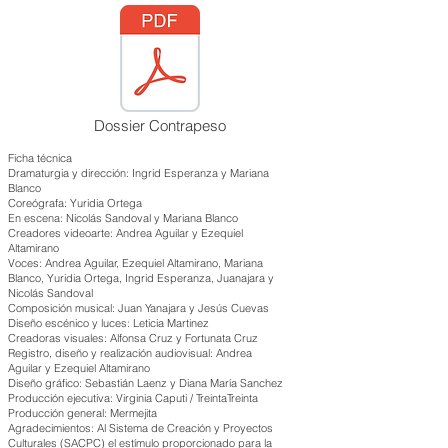
Dossier Contrapeso
Ficha técnica
Dramaturgia y dirección: Ingrid Esperanza y Mariana
Blanco
Coreógrafa: Yuridia Ortega
En escena: Nicolás Sandoval y Mariana Blanco
Creadores videoarte: Andrea Aguilar y Ezequiel
Altamirano
Voces: Andrea Aguilar, Ezequiel Altamirano, Mariana
Blanco, Yuridia Ortega, Ingrid Esperanza, Juanajara y
Nicolás Sandoval
Composición musical: Juan Yanajara y Jesús Cuevas
Diseño escénico y luces: Leticia Martinez
Creadoras visuales: Alfonsa Cruz y Fortunata Cruz
Registro, diseño y realización audiovisual: Andrea
Aguilar y Ezequiel Altamirano
Diseño gráfico: Sebastián Laenz y Diana María Sanchez
Producción ejecutiva: Virginia Caputi / TreintaTreinta
Producción general: Mermejita
Agradecimientos: Al Sistema de Creación y Proyectos
Culturales (SACPC) el estímulo proporcionado para la