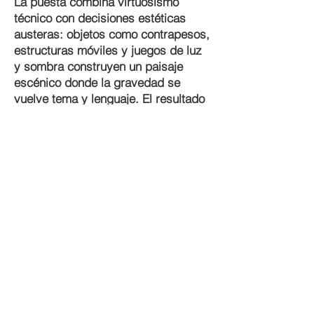
La puesta combina virtuosismo
técnico con decisiones estéticas
austeras: objetos como contrapesos,
estructuras móviles y juegos de luz
y sombra construyen un paisaje
escénico donde la gravedad se
vuelve tema y lenguaje. El resultado
es un espectáculo pensado tanto
para salas especializadas como
para programaciones de festival:
potente en lo visual, cuidado en su
dramaturgia y accesible en su
lectura simbólica.
Además de las funciones,
Contrapeso incluyó procesos de
residencia y laboratorios que
fortalecieron el intercambio entre
compañías y generaron formación
para intérpretes locales. Su
estructura permitió adaptaciones